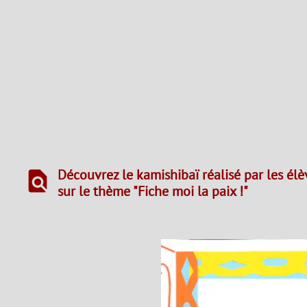
Découvrez le kamishibaï réalisé par les élè
find_in_page
sur le thème "Fiche moi la paix !"